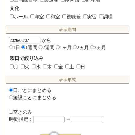
文化
ホール
洋室
和室
視聴覚
実習
調理
表示期間
から
1日
1週間
2週間
1ヶ月
2ヵ月
3ヵ月
曜日で絞り込み
月
火
水
木
金
土
日
表示形式
日ごとにまとめる
施設ごとにまとめる
空きのみ
時間指定：
～