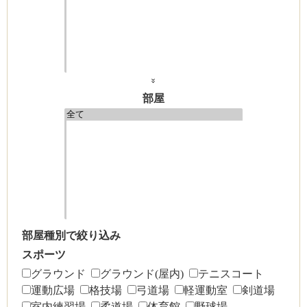
»
部屋
部屋種別で絞り込み
スポーツ
グラウンド
グラウンド(屋内)
テニスコート
運動広場
格技場
弓道場
軽運動室
剣道場
室内練習場
柔道場
体育館
野球場